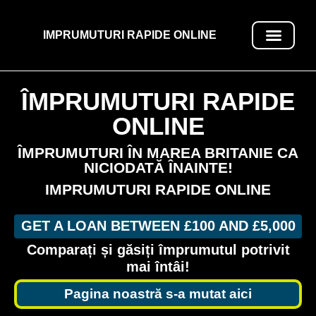
IMPRUMUTURI RAPIDE ONLINE
ÎMPRUMUT RAPIDE ONLINE
ÎMPRUMUTURI RAPIDE
ONLINE
ÎMPRUMUTURI ÎN MAREA BRITANIE CA
NICIODATĂ ÎNAINTE!
IMPRUMUTURI RAPIDE ONLINE
GET A LOAN BETWEEN £100 AND £5,000
Comparați și găsiți împrumutul potrivit
mai întâi!
Pagina noastră s-a mutat aici