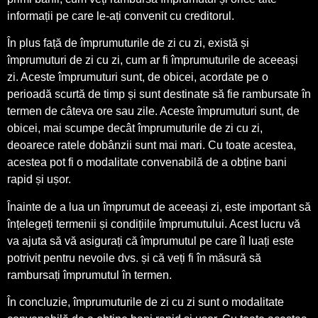
informații pe care le-ați convenit cu creditorul.
În plus față de împrumuturile de zi cu zi, există și
împrumuturi de zi cu zi, cum ar fi împrumuturile de aceeași
zi. Aceste împrumuturi sunt, de obicei, acordate pe o
perioadă scurtă de timp și sunt destinate să fie rambursate în
termen de câteva ore sau zile. Aceste împrumuturi sunt, de
obicei, mai scumpe decât împrumuturile de zi cu zi,
deoarece ratele dobânzii sunt mai mari. Cu toate acestea,
acestea pot fi o modalitate convenabilă de a obține bani
rapid și ușor.
Înainte de a lua un împrumut de aceeași zi, este important să
înțelegeți termenii și condițiile împrumutului. Acest lucru vă
va ajuta să vă asigurați că împrumutul pe care îl luați este
potrivit pentru nevoile dvs. și că veți fi în măsură să
rambursați împrumutul în termen.
În concluzie, împrumuturile de zi cu zi sunt o modalitate