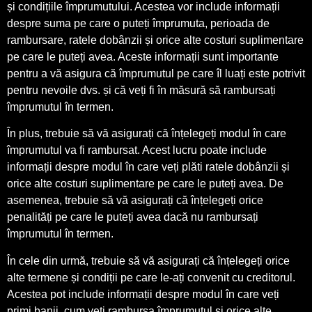
și condițiile împrumutului. Acestea vor include informații
despre suma pe care o puteți împrumuta, perioada de
rambursare, ratele dobânzii și orice alte costuri suplimentare
pe care le puteți avea. Aceste informații sunt importante
pentru a vă asigura că împrumutul pe care îl luați este potrivit
pentru nevoile dvs. și că veți fi în măsură să rambursați
împrumutul în termen.
În plus, trebuie să vă asigurați că înțelegeți modul în care
împrumutul va fi rambursat. Acest lucru poate include
informații despre modul în care veți plăti ratele dobânzii și
orice alte costuri suplimentare pe care le puteți avea. De
asemenea, trebuie să vă asigurați că înțelegeți orice
penalități pe care le puteți avea dacă nu rambursați
împrumutul în termen.
În cele din urmă, trebuie să vă asigurați că înțelegeți orice
alte termene și condiții pe care le-ați convenit cu creditorul.
Acestea pot include informații despre modul în care veți
primi banii, cum veți rambursa împrumutul și orice alte