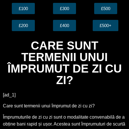
£100
£300
£500
£200
£400
£500+
CARE SUNT
TERMENII UNUI
ÎMPRUMUT DE ZI CU
ZI?
[ad_1]
Care sunt termenii unui împrumut de zi cu zi?
Împrumuturile de zi cu zi sunt o modalitate convenabilă de a
obține bani rapid și ușor. Acestea sunt împrumuturi de scurtă