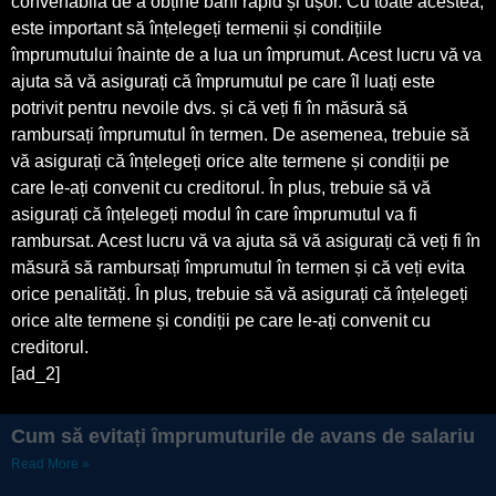
convenabilă de a obține bani rapid și ușor. Cu toate acestea,
este important să înțelegeți termenii și condițiile
împrumutului înainte de a lua un împrumut. Acest lucru vă va
ajuta să vă asigurați că împrumutul pe care îl luați este
potrivit pentru nevoile dvs. și că veți fi în măsură să
rambursați împrumutul în termen. De asemenea, trebuie să
vă asigurați că înțelegeți orice alte termene și condiții pe
care le-ați convenit cu creditorul. În plus, trebuie să vă
asigurați că înțelegeți modul în care împrumutul va fi
rambursat. Acest lucru vă va ajuta să vă asigurați că veți fi în
măsură să rambursați împrumutul în termen și că veți evita
orice penalități. În plus, trebuie să vă asigurați că înțelegeți
orice alte termene și condiții pe care le-ați convenit cu
creditorul.
[ad_2]
Cum să evitați împrumuturile de avans de salariu
Read More »