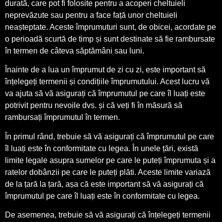
durată, care pot fi folosite pentru a acoperi cheltuieli
neprevăzute sau pentru a face față unor cheltuieli
neașteptate. Aceste împrumuturi sunt, de obicei, acordate pe
o perioadă scurtă de timp și sunt destinate să fie rambursate
în termen de câteva săptămâni sau luni.
Înainte de a lua un împrumut de zi cu zi, este important să
înțelegeți termenii și condițiile împrumutului. Acest lucru vă
va ajuta să vă asigurați că împrumutul pe care îl luați este
potrivit pentru nevoile dvs. și că veți fi în măsură să
rambursați împrumutul în termen.
În primul rând, trebuie să vă asigurați că împrumutul pe care
îl luați este în conformitate cu legea. În unele țări, există
limite legale asupra sumelor pe care le puteți împrumuta și a
ratelor dobânzii pe care le puteți plăti. Aceste limite variază
de la țară la țară, așa că este important să vă asigurați că
împrumutul pe care îl luați este în conformitate cu legea.
De asemenea, trebuie să vă asigurați că înțelegeți termenii