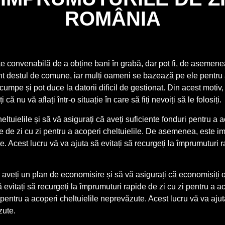
ROMÂNIA
e convenabilă de a obține bani în grabă, dar pot fi, de asemenea, 
t destul de comune, iar mulți oameni se bazează pe ele pentru a-
cumpe și pot duce la datorii dificil de gestionat. Din acest motiv,
ă nu vă aflați într-o situație în care să fiți nevoiți să le folosiți.
eltuielile și să vă asigurați că aveți suficiente fonduri pentru a a
de de zi cu zi pentru a acoperi cheltuielile. De asemenea, este i
. Acest lucru vă va ajuta să evitați să recurgeți la împrumuturi r
veți un plan de economisire și să vă asigurați că economisiți o 
 să evitați să recurgeți la împrumuturi rapide de zi cu zi pentru a
pentru a acoperi cheltuielile neprevăzute. Acest lucru vă va ajuta
zute.