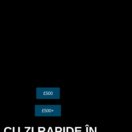
£500
£500+
CU ZI RAPIDE ÎN