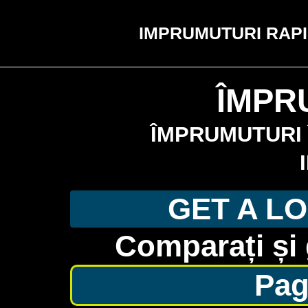
IMPRUMUTURI RAPI
ÎMPR
ÎMPRUMUTURI 
GET A LO
Comparați și 
Pag