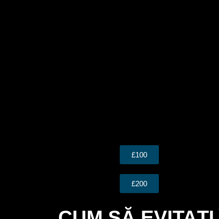
£100
£200
CUM SĂ EVITAȚI