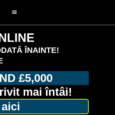
ÎMPRUMUT RAPIDE ONLINE
NLINE
DATĂ ÎNAINTE!
E
ND £5,000
vit mai întâi!
aici