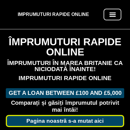
IMPRUMUTURI RAPIDE ONLINE
ÎMPRUMUT RAPIDE ONLINE
ÎMPRUMUTURI RAPIDE
ONLINE
ÎMPRUMUTURI ÎN MAREA BRITANIE CA
NICIODATĂ ÎNAINTE!
IMPRUMUTURI RAPIDE ONLINE
GET A LOAN BETWEEN £100 AND £5,000
Comparați și găsiți împrumutul potrivit
mai întâi!
Pagina noastră s-a mutat aici