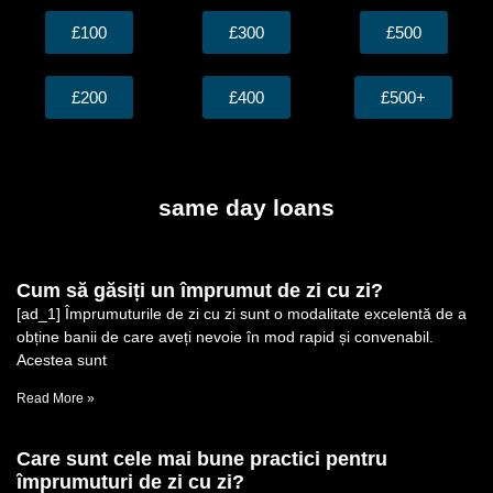
£100
£300
£500
£200
£400
£500+
same day loans
Cum să găsiți un împrumut de zi cu zi?
[ad_1] Împrumuturile de zi cu zi sunt o modalitate excelentă de a
obține banii de care aveți nevoie în mod rapid și convenabil.
Acestea sunt
Read More »
Care sunt cele mai bune practici pentru
împrumuturi de zi cu zi?